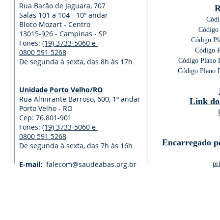
Rua Barão de Jaguara, 707
R
Salas 101 a 104 - 10º andar
Códi
Bloco Mozart - Centro
Código
13015-926 - Campinas - SP
Código Pl
Fones:
(19) 3733-5060 e
Código 
0800 591 5268
De segunda à sexta, das 8h às 17h
Código Plano 
Código Plano 
Unidade Porto Velho/RO
Rua Almirante Barroso, 600, 1º andar
Link do
Porto Velho - RO
Cep: 76.801-901
Fones:
(19) 3733-5060 e
0800 591 5268
Encarregado pe
De segunda à sexta, das 7h às 16h
E-mail:
falecom@saudeabas.org.br
pr