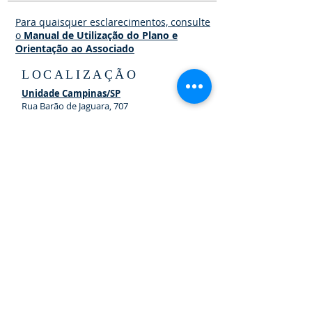
Para quaisquer esclarecimentos, consulte
o
Manual de Utilização do Plano e
Orientação ao Associado
LOCALIZAÇÃO
Unidade Campinas/SP
Rua Barão de Jaguara, 707
Salas 101 a 104 - 10º andar
Bloco Mozart - Centro
13015-926
- Campinas - SP
Fones:
(19) 3733-5060 e
0800 591 5268
De segunda à sexta, das 8h às 17h
Unidade Porto Velho/RO
Rua Almirante Barroso, 600, 1º andar Porto
Velho - RO
Cep:
76.801-901
Fones:
(19) 3733-5060 e
0800 591 5268
De segunda à sexta, das 7h às 16h