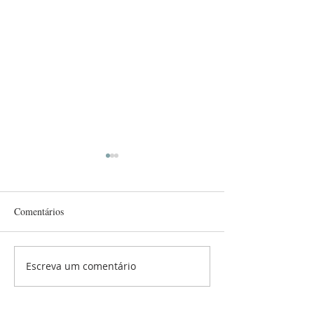
Comentários
Relatório de Gestão 2024
Relatório de Gest
Escreva um comentário